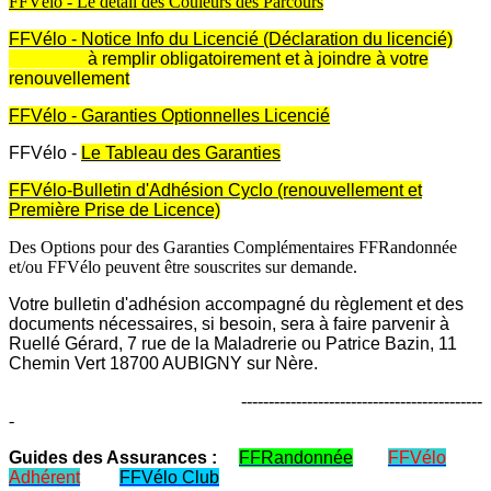
FFVélo - Le détail des Couleurs des Parcours
FFVélo - Notice Info du Licencié (Déclaration du licencié)
à remplir obligatoiremen
t
et à joindre à votre
renouvellement
FFVélo - Garanties Optionnelles Licencié
FFVélo -
Le Tableau des Garanties
FFVélo-Bulletin d'Adhésion Cyclo (renouvellement
et
Première Prise de Licence)
Des Options pour des Garanties Complémentaires FFRandonnée
et/ou FFVélo peuvent être souscrites sur demande.
Votre bulletin d'adhésion accompagné du règlement et des
documents nécessaires, si besoin,
sera à
faire parvenir à
Ruellé Gérard, 7 rue de la Maladrerie ou Patrice Bazin, 11
Chemin Vert 18700 AUBIGNY sur Nère.
--------------------------------------------
-
Guides des Assurances :
FFRandonnée
FFVélo
Adhérent
FFVélo Club