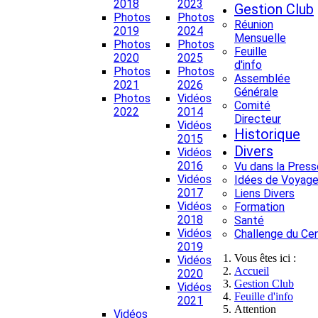
2018
2023
Gestion Club
Photos
Photos
Réunion
2019
2024
Mensuelle
Photos
Photos
Feuille
2020
2025
d'info
Photos
Photos
Assemblée
2021
2026
Générale
Photos
Vidéos
Comité
2022
2014
Directeur
Vidéos
Historique
2015
Divers
Vidéos
2016
Vu dans la Press
Vidéos
Idées de Voyage
2017
Liens Divers
Vidéos
Formation
2018
Santé
Vidéos
Challenge du Ce
2019
Vous êtes ici :
Vidéos
Accueil
2020
Gestion Club
Vidéos
Feuille d'info
2021
Attention
Vidéos