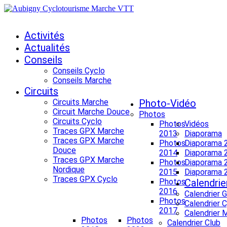
Activités
Actualités
Conseils
Conseils Cyclo
Conseils Marche
Circuits
Circuits Marche
Photo-Vidéo
Circuit Marche Douce
Photos
Circuits Cyclo
Photos
Vidéos
Traces GPX Marche
2013
Diaporama
Traces GPX Marche
Photos
Diaporama 
Douce
2014
Diaporama 
Traces GPX Marche
Photos
Diaporama 
Nordique
2015
Diaporama 
Traces GPX Cyclo
Photos
Calendrie
2016
Calendrier 
Photos
Calendrier 
2017
Calendrier 
Photos
Photos
Calendrier Club