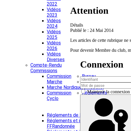
2022
Attention
Vidéos
2023
Vidéos
Détails
2024
Publié le : 24 Mai 2014
Vidéos
2025
Les articles de cette rubrique 
Vidéos
2026
Pour devenir Membre du club, merc
Vidéos
Diverses
Connexion
Compte-Rendu
Commissions
Commission
Bureau
Marche
Membres
Marche Nordique
(effectifs)
Maintenir la connexion
Commission
Réglements
Cyclo
et
Infos
Divers
Réglements de l'association
Vêtement
Réglements et infos Divers
Club
FFRandonnée