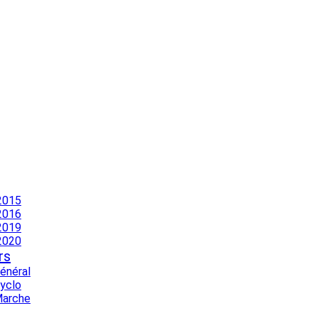
2015
2016
2019
2020
rs
Général
Cyclo
Marche