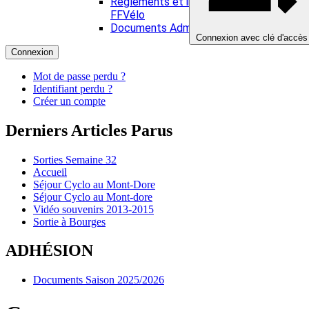
Réglements et infos Divers
FFVélo
Documents Administratifs
Connexion avec clé d'accès
Connexion
Mot de passe perdu ?
Identifiant perdu ?
Créer un compte
Derniers Articles Parus
Sorties Semaine 32
Accueil
Séjour Cyclo au Mont-Dore
Séjour Cyclo au Mont-dore
Vidéo souvenirs 2013-2015
Sortie à Bourges
ADHÉSION
Documents Saison 2025/2026