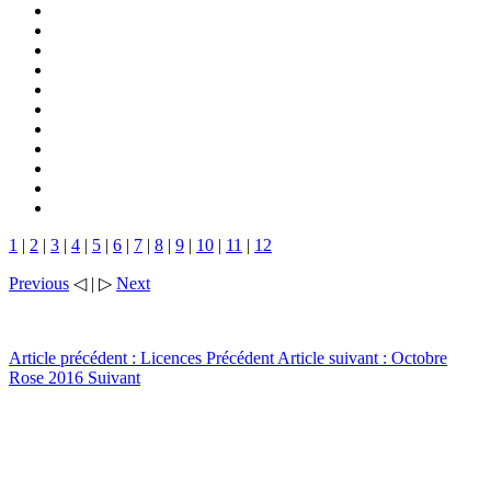
1
|
2
|
3
|
4
|
5
|
6
|
7
|
8
|
9
|
10
|
11
|
12
Previous
◁ | ▷
Next
Article précédent : Licences
Précédent
Article suivant : Octobre
Rose 2016
Suivant