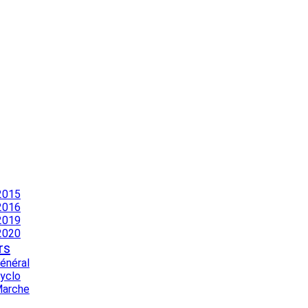
2015
2016
2019
2020
rs
Général
Cyclo
Marche