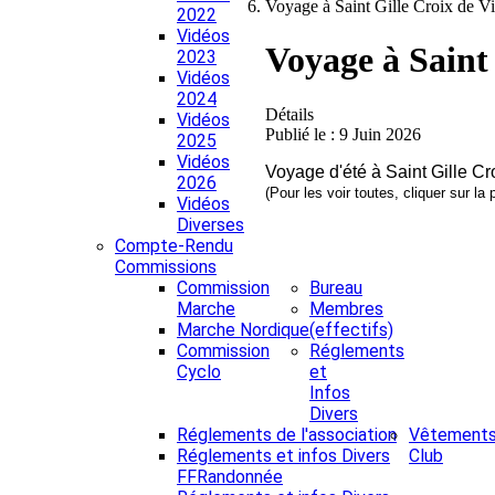
Voyage à Saint Gille Croix de V
2022
Vidéos
Voyage à Saint 
2023
Vidéos
2024
Détails
Vidéos
Publié le : 9 Juin 2026
2025
Vidéos
Voyage d'été à Saint Gille Cr
2026
(Pour les voir toutes, cliquer sur la 
Vidéos
Diverses
Compte-Rendu
Commissions
Commission
Bureau
Marche
Membres
Marche Nordique
(effectifs)
Commission
Réglements
Cyclo
et
Infos
Divers
Réglements de l'association
Vêtement
Réglements et infos Divers
Club
FFRandonnée