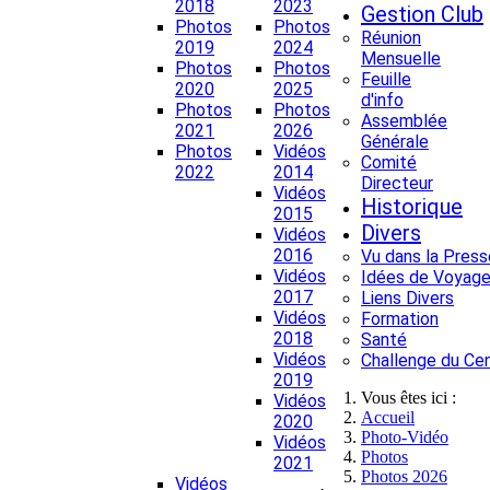
2018
2023
Gestion Club
Photos
Photos
Réunion
2019
2024
Mensuelle
Photos
Photos
Feuille
2020
2025
d'info
Photos
Photos
Assemblée
2021
2026
Générale
Photos
Vidéos
Comité
2022
2014
Directeur
Vidéos
Historique
2015
Divers
Vidéos
2016
Vu dans la Press
Vidéos
Idées de Voyage
2017
Liens Divers
Vidéos
Formation
2018
Santé
Vidéos
Challenge du Ce
2019
Vous êtes ici :
Vidéos
Accueil
2020
Photo-Vidéo
Vidéos
Photos
2021
Photos 2026
Vidéos