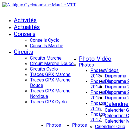
Activités
Actualités
Conseils
Conseils Cyclo
Conseils Marche
Circuits
Circuits Marche
Photo-Vidéo
Circuit Marche Douce
Photos
Circuits Cyclo
Photos
Vidéos
Traces GPX Marche
2013
Diaporama
Traces GPX Marche
Photos
Diaporama 
Douce
2014
Diaporama 
Traces GPX Marche
Photos
Diaporama 
Nordique
2015
Diaporama 
Traces GPX Cyclo
Photos
Calendrie
2016
Calendrier 
Photos
Calendrier 
2017
Calendrier 
Photos
Photos
Calendrier Club