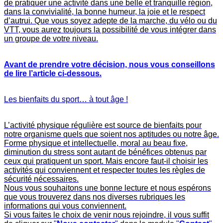
de pratiquer une activité dans une belle et tranquille région,
dans la convivialité, la bonne humeur, la joie et le respect
d’autrui. Que vous soyez adepte de la marche, du vélo ou du
VTT, vous aurez toujours la possibilité de vous intégrer dans
un groupe de votre niveau.
Avant de prendre votre décision, nous vous conseillons
de lire l’article ci-dessous
.
Les bienfaits du sport… à tout âge !
L’activité physique régulière est source de bienfaits pour
notre organisme quels que soient nos aptitudes ou notre âge.
Forme physique et intellectuelle, moral au beau fixe,
diminution du stress sont autant de bénéfices obtenus par
ceux qui pratiquent un sport. Mais encore faut-il choisir les
activités qui conviennent et respecter toutes les règles de
sécurité nécessaires.
Nous vous souhaitons une bonne lecture et nous espérons
que vous trouverez dans nos diverses rubriques les
informations qui vous conviennent.
Si vous faites le choix de venir nous rejoindre, il vous suffit