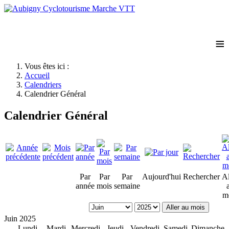
≡
Vous êtes ici :
Accueil
Calendriers
Calendrier Général
Calendrier Général
Par
Par
Par
Aujourd'hui
Rechercher
Al
année
mois
semaine
m
Aller au mois
Juin 2025
Lundi
Mardi
Mercredi
Jeudi
Vendredi
Samedi
Dimanche