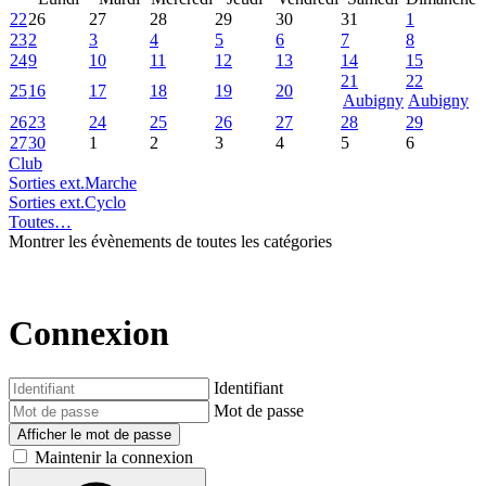
22
26
27
28
29
30
31
1
23
2
3
4
5
6
7
8
24
9
10
11
12
13
14
15
21
22
25
16
17
18
19
20
Aubigny
Aubigny
26
23
24
25
26
27
28
29
27
30
1
2
3
4
5
6
Club
Sorties ext.Marche
Sorties ext.Cyclo
Toutes…
Montrer les évènements de toutes les catégories
Connexion
Identifiant
Mot de passe
Afficher le mot de passe
Maintenir la connexion