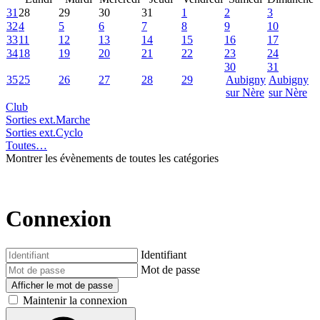
31
28
29
30
31
1
2
3
32
4
5
6
7
8
9
10
33
11
12
13
14
15
16
17
34
18
19
20
21
22
23
24
30
31
35
25
26
27
28
29
Aubigny
Aubigny
sur Nère
sur Nère
Club
Sorties ext.Marche
Sorties ext.Cyclo
Toutes…
Montrer les évènements de toutes les catégories
Connexion
Identifiant
Mot de passe
Afficher le mot de passe
Maintenir la connexion