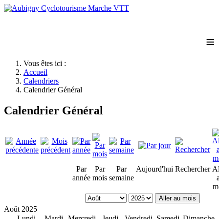
≡
Vous êtes ici :
Accueil
Calendriers
Calendrier Général
Calendrier Général
Par
Par
Par
Aujourd'hui
Rechercher
Al
année
mois
semaine
m
Aller au mois
Août 2025
Lundi
Mardi
Mercredi
Jeudi
Vendredi
Samedi
Dimanche